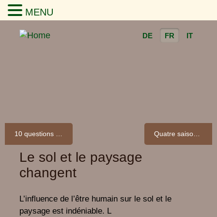
MENU
DE
FR
IT
10 questions sur notre taupe
Quatre saisons pour le sol
Le sol et le paysage
changent
L’influence de l’être humain sur le sol et le
paysage est indéniable. L