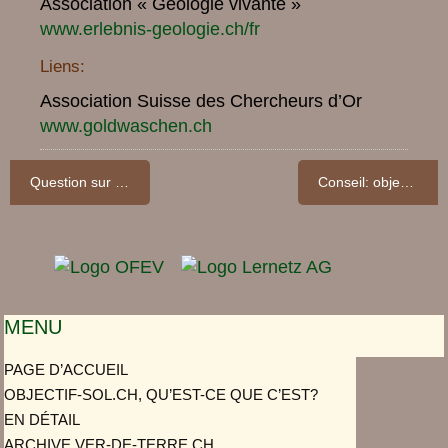
Association « Géologie vivante »
www.erlebnis-geologie.ch/fr
Liens:
Association Suisse des Chercheurs d’Or
www.goldwaschen.ch
Question sur le sol: A quoi sert l’aménagement du sol?
Conseil: objectif-sol.ch en salle de classe
MENU
PAGE D’ACCUEIL
OBJECTIF-SOL.CH, QU’EST-CE QUE C’EST?
EN DÉTAIL
ARCHIVE VER-DE-TERRE.CH