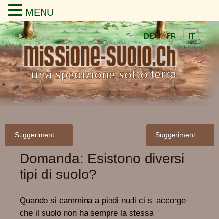
MENU
DE
FR
IT
Suggerimento: Stabilire i tipi di suoli
Suggerimento: una nuova pubblicazione dell’UFAM sul suolo
Domanda: Esistono diversi
tipi di suolo?
Quando si cammina a piedi nudi ci si accorge
che il suolo non ha sempre la stessa