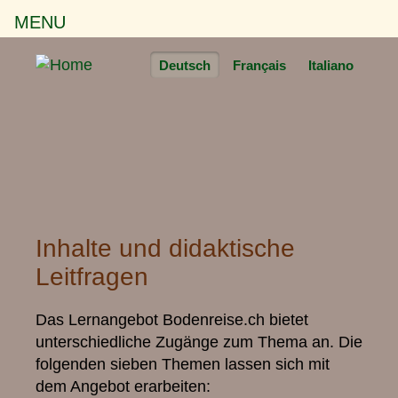
MENU
Deutsch
Français
Italiano
Inhalte und didaktische
Leitfragen
Das Lernangebot Bodenreise.ch bietet
unterschiedliche Zugänge zum Thema an. Die
folgenden sieben Themen lassen sich mit
dem Angebot erarbeiten: