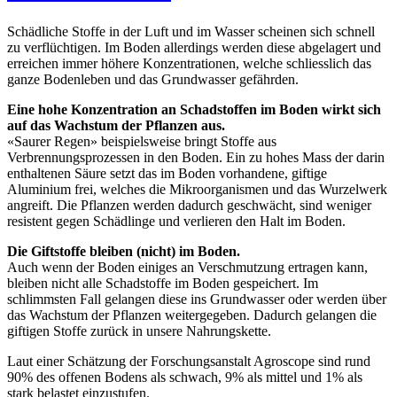
Schädliche Stoffe in der Luft und im Wasser scheinen sich schnell
zu verflüchtigen. Im Boden allerdings werden diese abgelagert und
erreichen immer höhere Konzentrationen, welche schliesslich das
ganze Bodenleben und das Grundwasser gefährden.
Eine hohe Konzentration an Schadstoffen im Boden wirkt sich
auf das Wachstum der Pflanzen aus.
«Saurer Regen» beispielsweise bringt Stoffe aus
Verbrennungsprozessen in den Boden. Ein zu hohes Mass der darin
enthaltenen Säure setzt das im Boden vorhandene, giftige
Aluminium frei, welches die Mikroorganismen und das Wurzelwerk
angreift. Die Pflanzen werden dadurch geschwächt, sind weniger
resistent gegen Schädlinge und verlieren den Halt im Boden.
Die Giftstoffe bleiben (nicht) im Boden.
Auch wenn der Boden einiges an Verschmutzung ertragen kann,
bleiben nicht alle Schadstoffe im Boden gespeichert. Im
schlimmsten Fall gelangen diese ins Grundwasser oder werden über
das Wachstum der Pflanzen weitergegeben. Dadurch gelangen die
giftigen Stoffe zurück in unsere Nahrungskette.
Laut einer Schätzung der Forschungsanstalt Agroscope sind rund
90% des offenen Bodens als schwach, 9% als mittel und 1% als
stark belastet einzustufen.